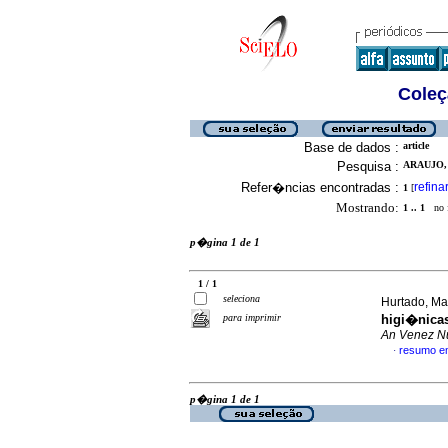
Coleç
Base de dados :
article
Pesquisa :
ARAUJO, 
Refer�ncias encontradas :
refina
1
[
Mostrando:
1 .. 1
no f
p�gina 1 de 1
1 / 1
seleciona
Hurtado, Mar
para imprimir
higi�nicas
An Venez Nu
resumo e
·
p�gina 1 de 1