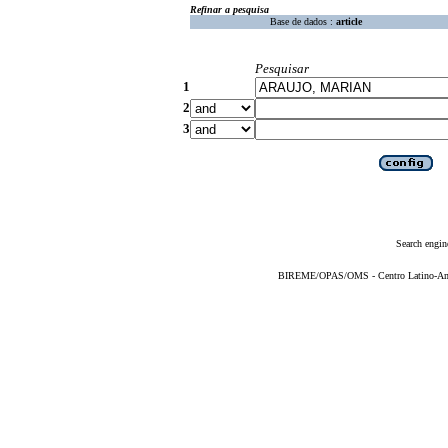
Refinar a pesquisa
Base de dados :
article
Pesquisar
1
2
3
Search engin
BIREME/OPAS/OMS - Centro Latino-Ame