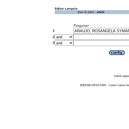
Refinar a pesquisa
Base de dados :
article
Pesquisar
1
2
3
Search engin
BIREME/OPAS/OMS - Centro Latino-Ame