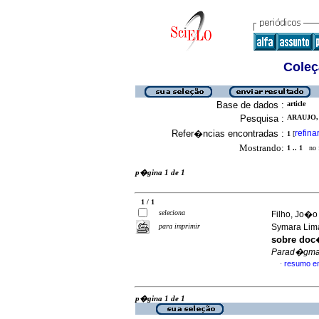
Coleç
Base de dados :
article
Pesquisa :
ARAUJO,
Refer�ncias encontradas :
refina
1
[
Mostrando:
1 .. 1
no f
p�gina 1 de 1
1 / 1
seleciona
Filho, Jo�o
para imprimir
Symara Li
sobre doc
Parad�gm
resumo e
·
p�gina 1 de 1