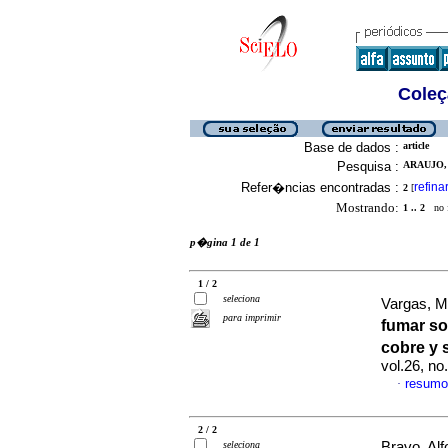
Coleç
Base de dados :
article
Pesquisa :
ARAUJO, 
Refer�ncias encontradas :
refina
2
[
Mostrando:
1 .. 2
no f
p�gina 1 de 1
1 / 2
seleciona
Vargas, Ma
para imprimir
fumar so
cobre y 
vol.26, n
resumo
·
2 / 2
seleciona
Bravo, Alf