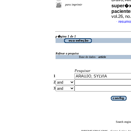
para imprimir
super�xi
paciente
vol.26, n
resumo
·
p�gina 1 de 1
Refinar a pesquisa
Base de dados :
article
Pesquisar
1
2
3
Search engin