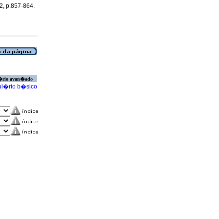
12, p.857-864.
�rio avan�ado
l�rio b�sico