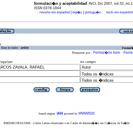
formulaci�n y aceptabilidad
.
INCI
, Dic 2007, vol.32, no.
ISSN 0378-1844
|
|
resumo em espanhol
ingl�s
portugu�s
texto em espanhol
·
·
a
Base de dados :
article
Formul
Formul�rio livre
Formu
Pesquisar por :
esquisar
no campo
iAH
WWWISIS
Search engine:
powered by
BIREME/OPAS/OMS - Centro Latino-Americano e do Caribe de Informa��o em Ci�ncias da Sa�de