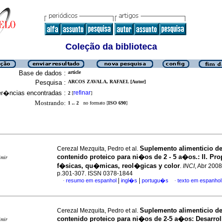
Coleção da biblioteca
Base de dados :
article
Pesquisa :
ARCOS ZAVALA, RAFAEL [Autor]
er�ncias encontradas :
refinar
2
[
]
Mostrando:
1 .. 2
no formato [
ISO 690
]
Suplemento alimenticio de
Cerezal Mezquita, Pedro et al.
contenido proteico para ni�os de 2 - 5 a�os.
:
II. Pr
imir
f�sicas, qu�micas, reol�gicas y color
.
INCI
, Abr 2008
p.301-307. ISSN 0378-1844
|
|
resumo em espanhol
ingl�s
portugu�s
texto em espanhol
·
·
Suplemento alimenticio de
Cerezal Mezquita, Pedro et al.
contenido proteico para ni�os de 2-5 a�os
:
Desarrol
imir