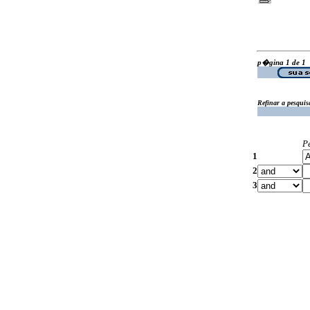
p�gina 1 de 1
Refinar a pesquis
P
1
2
3