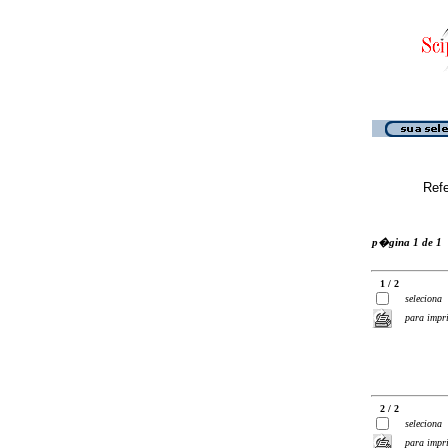
Ref
p�gina 1 de 1
1 / 2
seleciona
para impr
2 / 2
seleciona
para impr