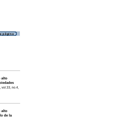
 alto
opiedades
, vol.33, no.4,
 alto
lo de la