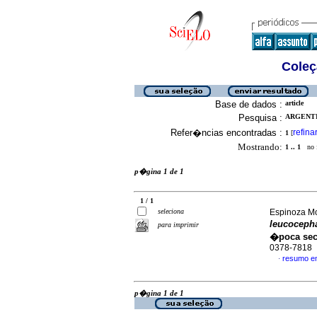
Coleç
Base de dados :
article
Pesquisa :
ARGENTI,
Refer�ncias encontradas :
refina
1
[
Mostrando:
1 .. 1
no f
p�gina 1 de 1
1 / 1
seleciona
Espinoza Mor
leucoceph
para imprimir
�poca se
0378-7818
resumo e
·
p�gina 1 de 1