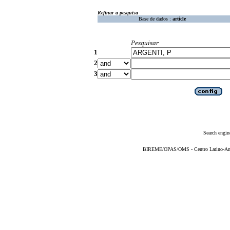
Refinar a pesquisa
Base de dados :
article
Pesquisar
1
2
3
Search engin
BIREME/OPAS/OMS - Centro Latino-Ame