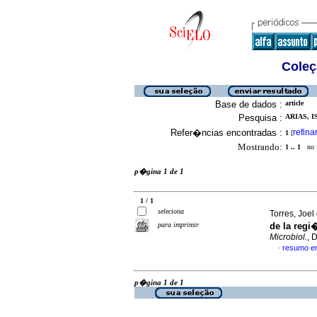
Coleç
Base de dados :
article
Pesquisa :
ARIAS, I
Refer�ncias encontradas :
refina
1
[
Mostrando:
1 .. 1
no f
p�gina 1 de 1
1 / 1
seleciona
Torres, Joel 
para imprimir
de la reg
Microbiol.
, 
resumo e
·
p�gina 1 de 1