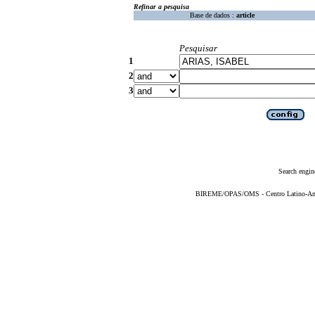
Refinar a pesquisa
Base de dados :
article
Pesquisar
1
2
3
Search engin
BIREME/OPAS/OMS - Centro Latino-Ame