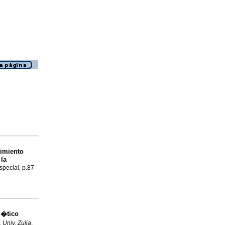
nimiento
 la
special, p.87-
m�tico
 Univ. Zulia
,