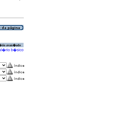
�rio avan�ado
l�rio b�sico