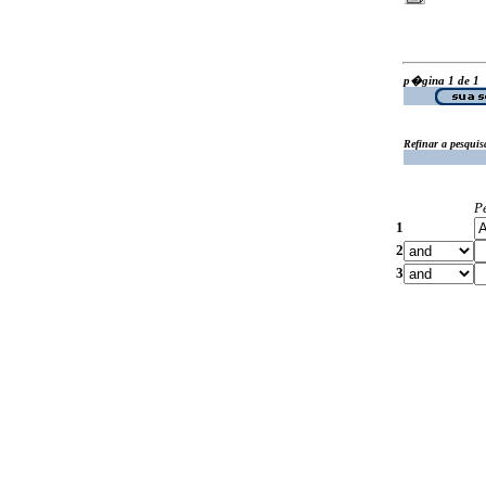
p�gina 1 de 1
Refinar a pesquis
P
1
2
3