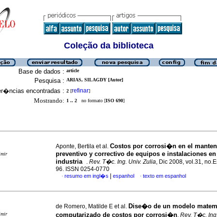
Coleção da biblioteca
Base de dados :
article
Pesquisa :
ARIAS, SILAGDY [Autor]
er�ncias encontradas :
refinar
2
[
]
Mostrando:
1 .. 2
no formato [
ISO 690
]
Costos por corrosi�n en el mante
Aponte, Bertila et al.
preventivo y correctivo de equipos e instalaciones en
imir
industria
.
Rev. T�c. Ing. Univ. Zulia
, Dic 2008, vol.31, no.E
96. ISSN 0254-0770
|
resumo em ingl�s
espanhol
texto em espanhol
·
·
Dise�o de un modelo mate
de Romero, Matilde E et al.
imir
computarizado de costos por corrosi�n
.
Rev. T�c. Ing.