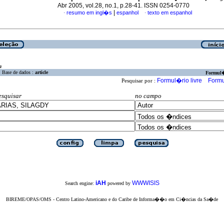
Abr 2005, vol.28, no.1, p.28-41. ISSN 0254-0770
|
resumo em ingl�s
espanhol
texto em espanhol
·
·
a
Base de dados :
article
Formul
Formul�rio livre
Formu
Pesquisar por :
esquisar
no campo
iAH
WWWISIS
Search engine:
powered by
BIREME/OPAS/OMS - Centro Latino-Americano e do Caribe de Informa��o em Ci�ncias da Sa�de