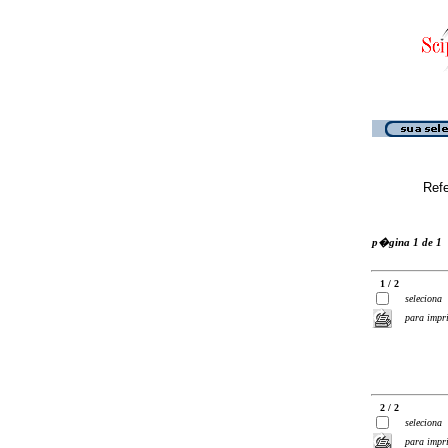
Ref
p�gina 1 de 1
1 / 2
seleciona
para impr
2 / 2
seleciona
para impr