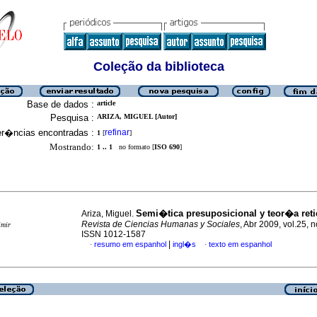
Coleção da biblioteca
Base de dados :
article
Pesquisa :
ARIZA, MIGUEL [Autor]
er�ncias encontradas :
refinar
1
[
]
Mostrando:
1 .. 1
no formato [
ISO 690
]
Semi�tica presuposicional y teor�a reti
Ariza, Miguel.
Revista de Ciencias Humanas y Sociales
, Abr 2009, vol.25, 
imir
ISSN 1012-1587
|
resumo em espanhol
ingl�s
texto em espanhol
·
·