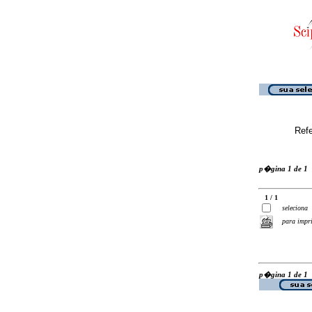
Ref
p�gina 1 de 1
1 / 1
seleciona
para impr
p�gina 1 de 1