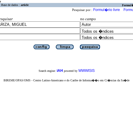
a
Base de dados :
article
Formul
Formul�rio livre
Formu
Pesquisar por :
esquisar
no campo
iAH
WWWISIS
Search engine:
powered by
BIREME/OPAS/OMS - Centro Latino-Americano e do Caribe de Informa��o em Ci�ncias da Sa�de