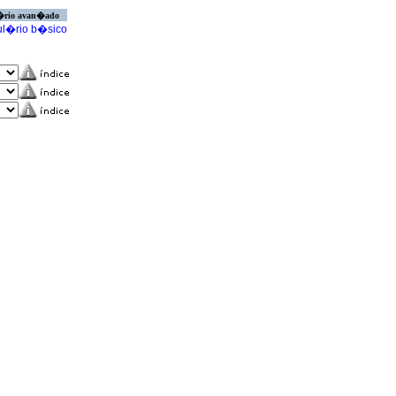
�rio avan�ado
l�rio b�sico