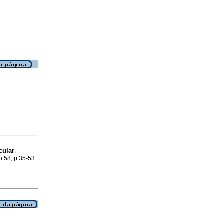
cular
.
no.58, p.35-53.