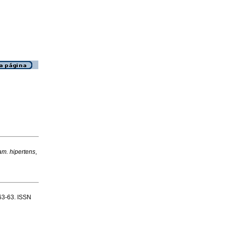
am. hipertens
,
.63-63. ISSN