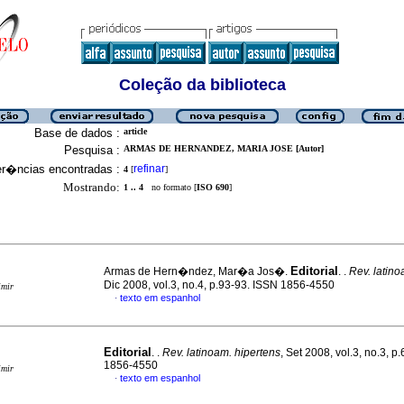
Coleção da biblioteca
Base de dados :
article
Pesquisa :
ARMAS DE HERNANDEZ, MARIA JOSE [Autor]
er�ncias encontradas :
refinar
4
[
]
Mostrando:
1 .. 4
no formato [
ISO 690
]
Editorial
Armas de Hern�ndez, Mar�a Jos�.
. .
Rev. latino
Dic 2008, vol.3, no.4, p.93-93. ISSN 1856-4550
imir
texto em espanhol
·
Editorial
. .
Rev. latinoam. hipertens
, Set 2008, vol.3, no.3, p
1856-4550
imir
texto em espanhol
·