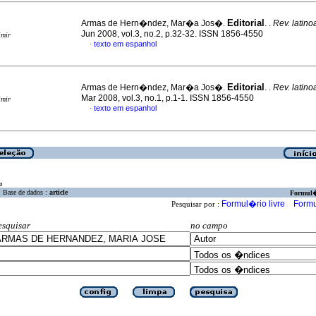
Editorial
Armas de Hern�ndez, Mar�a Jos�.
. .
Rev. latino
Jun 2008, vol.3, no.2, p.32-32. ISSN 1856-4550
imir
texto em espanhol
·
Editorial
Armas de Hern�ndez, Mar�a Jos�.
. .
Rev. latino
Mar 2008, vol.3, no.1, p.1-1. ISSN 1856-4550
imir
texto em espanhol
·
a
Base de dados :
article
Formul
Formul�rio livre
Formu
Pesquisar por :
esquisar
no campo