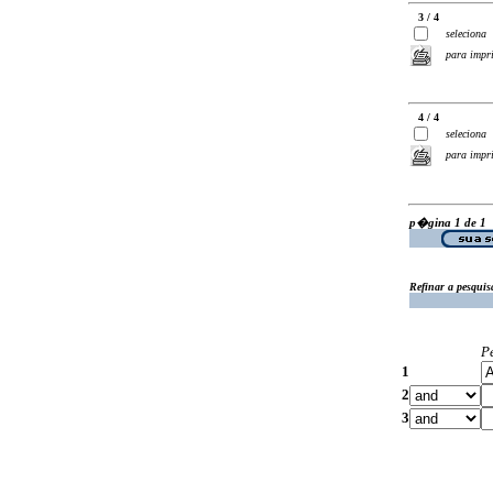
3 / 4
seleciona
para impr
4 / 4
seleciona
para impr
p�gina 1 de 1
Refinar a pesquis
P
1
2
3