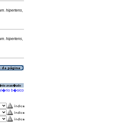
am. hipertens
,
am. hipertens
,
�rio avan�ado
l�rio b�sico