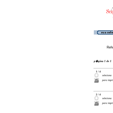
Ref
p�gina 1 de 1
1 / 4
seleciona
para impr
2 / 4
seleciona
para impr