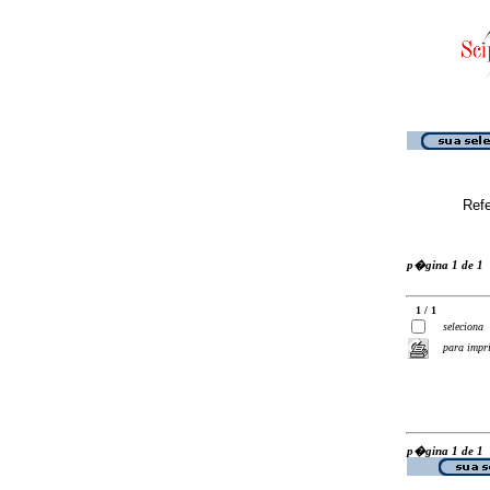
Ref
p�gina 1 de 1
1 / 1
seleciona
para impr
p�gina 1 de 1