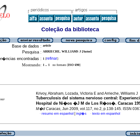
Coleção da biblioteca
Base de dados :
article
Pesquisa :
ARRIECHE, WILLIAMS J [Autor]
er�ncias encontradas :
refinar
1
[
]
Mostrando:
1 .. 1
no formato [
ISO 690
]
Krivoy, Abraham, Lozada, Victoria E and Arrieche, Williams J
Tuberculosis del sistema nervioso central
:
Experienci
imir
Hospital de Ni�os �J M de Los R�os�.
Caracas
199
M�d Caracas
, Jun 2009, vol.117, no.2, p.138-145. ISSN 03
|
resumo em espanhol
ingl�s
texto em espanhol
·
·