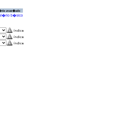
�rio avan�ado
l�rio b�sico