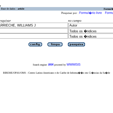
a
Base de dados :
article
Formul
Formul�rio livre
Formu
Pesquisar por :
esquisar
no campo
iAH
WWWISIS
Search engine:
powered by
BIREME/OPAS/OMS - Centro Latino-Americano e do Caribe de Informa��o em Ci�ncias da Sa�de