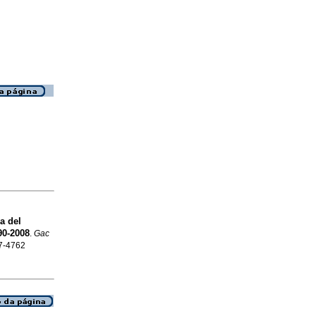
a del
0-2008
.
Gac
67-4762