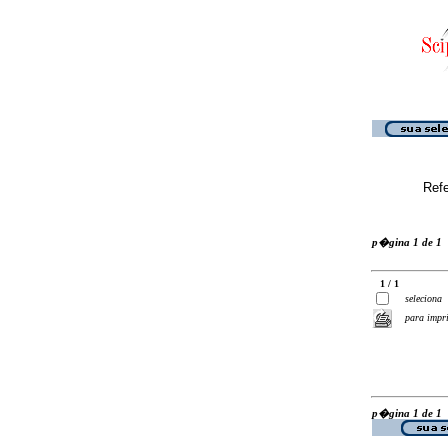
Ref
p�gina 1 de 1
1 / 1
seleciona
para impr
p�gina 1 de 1