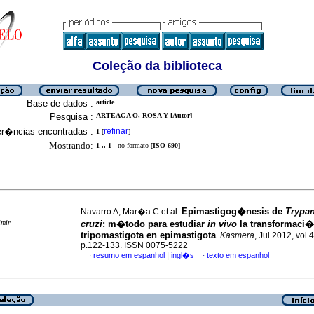
Coleção da biblioteca
Base de dados :
article
Pesquisa :
ARTEAGA O, ROSA Y [Autor]
er�ncias encontradas :
refinar
1
[
]
Mostrando:
1 .. 1
no formato [
ISO 690
]
Epimastigog�nesis de
Trypa
Navarro A, Mar�a C et al.
imir
cruzi
:
m�todo para estudiar
in vivo
la transformaci�
tripomastigota en epimastigota
.
Kasmera
, Jul 2012, vol.4
p.122-133. ISSN 0075-5222
|
resumo em espanhol
ingl�s
texto em espanhol
·
·