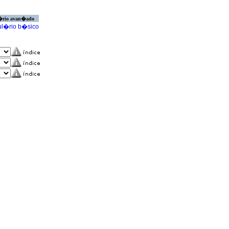
�rio avan�ado
l�rio b�sico