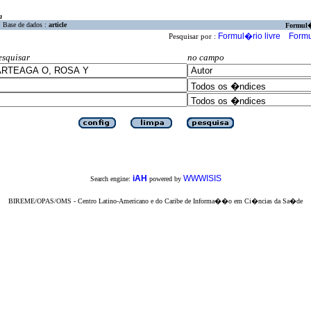
a
Base de dados :
article
Formul
Formul�rio livre
Formu
Pesquisar por :
esquisar
no campo
iAH
WWWISIS
Search engine:
powered by
BIREME/OPAS/OMS - Centro Latino-Americano e do Caribe de Informa��o em Ci�ncias da Sa�de