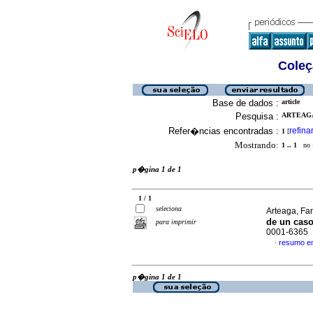
Coleç
Base de dados :
article
Pesquisa :
ARTEAGA,
Refer�ncias encontradas :
refina
1
[
Mostrando:
1 .. 1
no f
p�gina 1 de 1
1 / 1
seleciona
Arteaga, Fan
de un caso
para imprimir
0001-6365
resumo e
·
p�gina 1 de 1