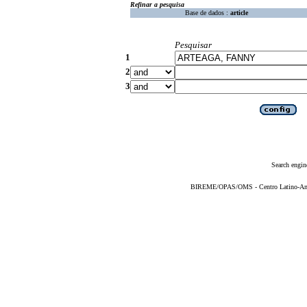
Refinar a pesquisa
Base de dados :
article
Pesquisar
1
2
3
Search engin
BIREME/OPAS/OMS - Centro Latino-Ame