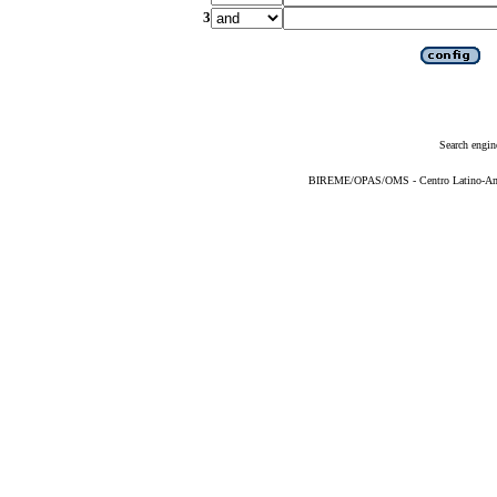
3
Search engin
BIREME/OPAS/OMS - Centro Latino-Ame