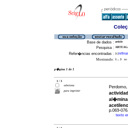
Coleç
Base de dados :
article
Pesquisa :
ARTEAGA
Refer�ncias encontradas :
refina
3
[
Mostrando:
1 .. 3
no f
p�gina 1 de 1
1 / 3
seleciona
Perdomo, 
para imprimir
activida
al�mina 
acetilen
p.069-076
texto 
·