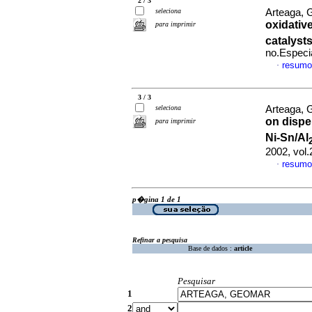
2 / 3
seleciona
Arteaga, 
oxidativ
para imprimir
catalyst
no.Especi
resumo
·
3 / 3
seleciona
Arteaga, 
on disper
para imprimir
Ni-Sn/Al
2002, vol.
resumo
·
p�gina 1 de 1
Refinar a pesquisa
Base de dados :
article
Pesquisar
1
2