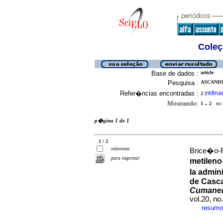
Coleç
Base de dados :
article
Pesquisa :
ASCANIO-
Refer�ncias encontradas :
refina
2
[
Mostrando:
1 .. 2
no f
p�gina 1 de 1
1 / 2
seleciona
Brice�o-Fe
para imprimir
metileno
la admin
de Casca
Cumane
vol.20, n
resumo
·