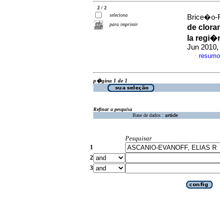
2 / 2
seleciona
Brice�o-Fe
para imprimir
de clora
la regi�
Jun 2010,
resumo
·
p�gina 1 de 1
Refinar a pesquisa
Base de dados :
article
Pesquisar
1
2
3