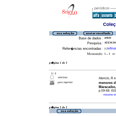
Coleç
Base de dados :
article
Pesquisa :
ATENCIO,
Refer�ncias encontradas :
refina
1
[
Mostrando:
1 .. 1
no f
p�gina 1 de 1
1 / 1
seleciona
Atencio, R e
para imprimir
menores d
Maracaibo,
p.59-68. IS
resumo e
·
p�gina 1 de 1