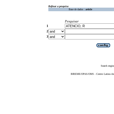
Refinar a pesquisa
Base de dados :
article
Pesquisar
1
2
3
Search engin
BIREME/OPAS/OMS - Centro Latino-Ame