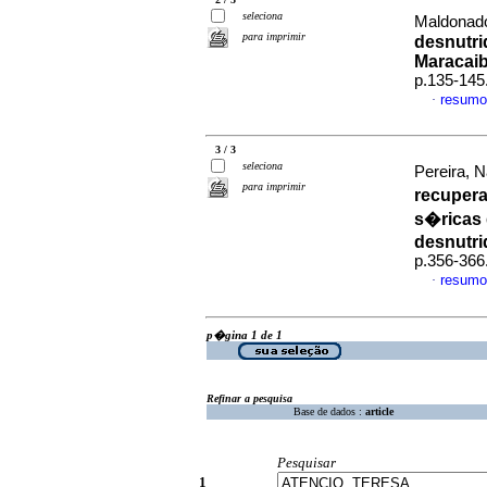
seleciona
Maldonado 
para imprimir
desnutri
Maracaib
p.135-145
resumo
·
3 / 3
seleciona
Pereira, N
para imprimir
recupera
s�ricas 
desnutri
p.356-366
resumo
·
p�gina 1 de 1
Refinar a pesquisa
Base de dados :
article
Pesquisar
1