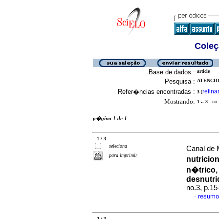
Coleç
Base de dados :
article
Pesquisa :
ATENCIO,
Refer�ncias encontradas :
refina
3
[
Mostrando:
1 .. 3
no f
p�gina 1 de 1
1 / 3
seleciona
Canal de M
para imprimir
nutricion
n�trico,
desnutri
no.3, p.1
resumo
·
2 / 3