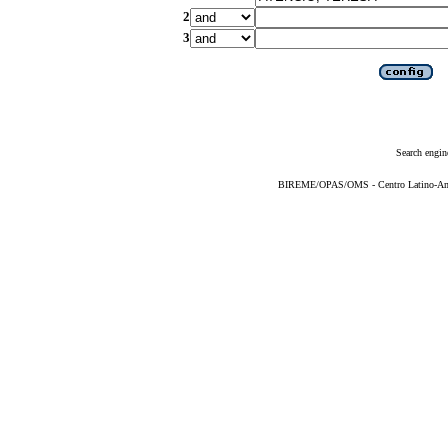
2
3
Search engin
BIREME/OPAS/OMS - Centro Latino-Ame