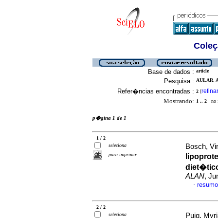
Coleç
Base de dados :
article
Pesquisa :
AULAR, A
Refer�ncias encontradas :
refina
2
[
Mostrando:
1 .. 2
no f
p�gina 1 de 1
1 / 2
seleciona
Bosch, Virg
para imprimir
lipoprot
diet�tic
ALAN
, Ju
resumo
·
2 / 2
seleciona
Puig, Myri