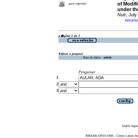
of Modif
para imprimir
under t
Nutr
, Jul
resumo
·
p�gina 1 de 1
Refinar a pesquisa
Base de dados :
article
Pesquisar
1
2
3
Search engin
BIREME/OPAS/OMS - Centro Latino-Ame