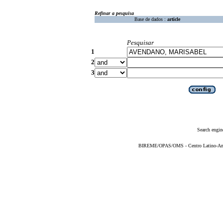
Refinar a pesquisa
Base de dados :
article
Pesquisar
1
2
3
Search engin
BIREME/OPAS/OMS - Centro Latino-Ame