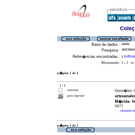
Coleç
Base de dados :
article
Pesquisa :
AVENDAN
Refer�ncias encontradas :
refina
1
[
Mostrando:
1 .. 1
no f
p�gina 1 de 1
1 / 1
seleciona
Gonz�lez, Is
artesanal
para imprimir
M�rida- V
0477
resumo e
·
p�gina 1 de 1