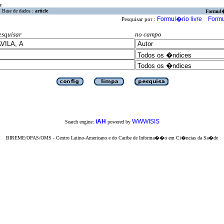
a
Base de dados :
article
Formul
Formul�rio livre
Formu
Pesquisar por :
esquisar
no campo
iAH
WWWISIS
Search engine:
powered by
BIREME/OPAS/OMS - Centro Latino-Americano e do Caribe de Informa��o em Ci�ncias da Sa�de