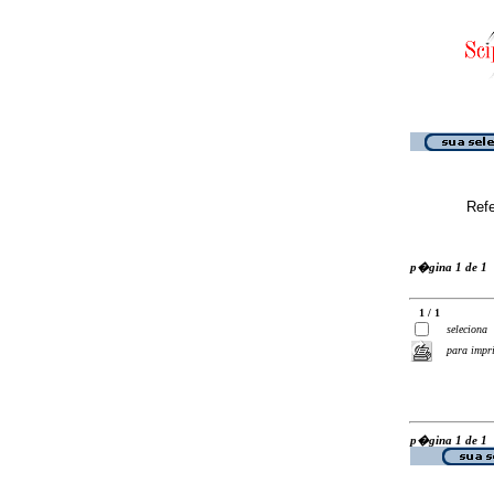
Ref
p�gina 1 de 1
1 / 1
seleciona
para impr
p�gina 1 de 1