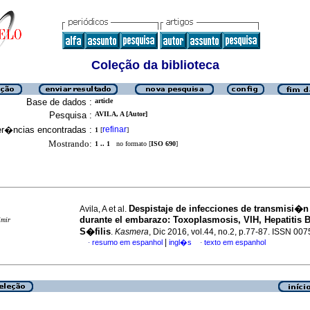
Coleção da biblioteca
Base de dados :
article
Pesquisa :
AVILA, A [Autor]
er�ncias encontradas :
refinar
1
[
]
Mostrando:
1 .. 1
no formato [
ISO 690
]
Despistaje de infecciones de transmisi�n 
Avila, A et al.
durante el embarazo
:
Toxoplasmosis, VIH, Hepatitis B
imir
S�filis
.
Kasmera
, Dic 2016, vol.44, no.2, p.77-87. ISSN 00
|
resumo em espanhol
ingl�s
texto em espanhol
·
·