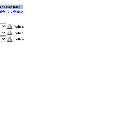
�rio avan�ado
l�rio b�sico