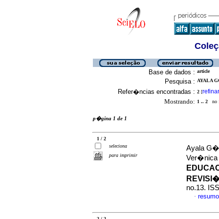
Coleç
Base de dados :
article
Pesquisa :
AYALA G
Refer�ncias encontradas :
refina
2
[
Mostrando:
1 .. 2
no f
p�gina 1 de 1
1 / 2
seleciona
Ayala G�m
para imprimir
Ver�nic
EDUCAC
REVISI
no.13. IS
resumo
·
2 / 2