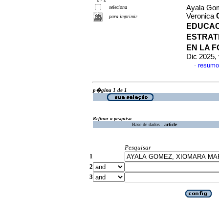
Ayala Gom
seleciona
Veronica
para imprimir
EDUCAC
ESTRAT
EN LA 
Dic 2025,
resumo
·
p�gina 1 de 1
Refinar a pesquisa
Base de dados :
article
Pesquisar
1
2
3