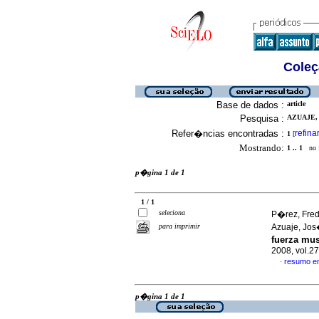
Coleç
Base de dados :
article
Pesquisa :
AZUAJE, 
Refer�ncias encontradas :
refina
1
[
Mostrando:
1 .. 1
no f
p�gina 1 de 1
1 / 1
seleciona
P�rez, Fre
para imprimir
Azuaje, Jo
fuerza mus
2008, vol.2
resumo e
·
p�gina 1 de 1