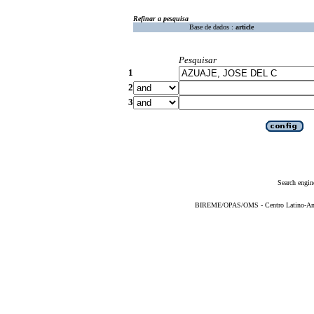
Refinar a pesquisa
Base de dados :
article
Pesquisar
1
2
3
Search engin
BIREME/OPAS/OMS - Centro Latino-Ame