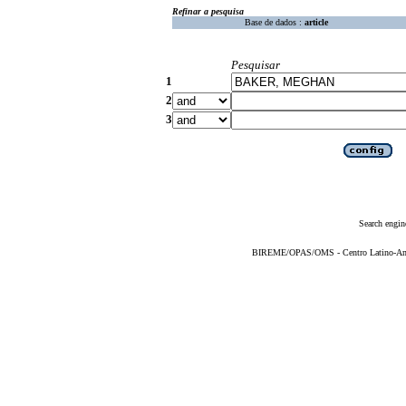
Refinar a pesquisa
Base de dados :
article
Pesquisar
1
2
3
Search engin
BIREME/OPAS/OMS - Centro Latino-Ame