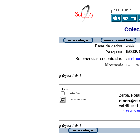
Coleç
Base de dados :
article
Pesquisa :
BAKER, 
Refer�ncias encontradas :
refina
1
[
Mostrando:
1 .. 1
no f
p�gina 1 de 1
1 / 1
seleciona
Zerpa, Norai
para imprimir
diagn�stic
vol.49, no.
resumo e
·
p�gina 1 de 1