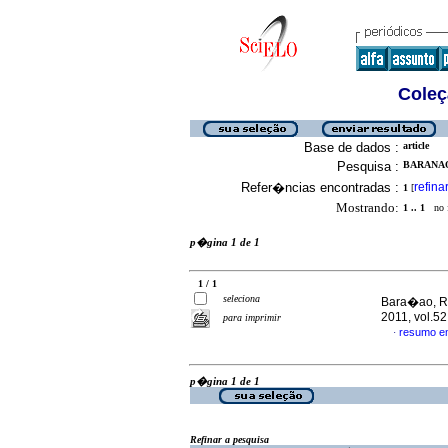
Coleç
Base de dados :
article
Pesquisa :
BARANAO,
Refer�ncias encontradas :
refina
1
[
Mostrando:
1 .. 1
no f
p�gina 1 de 1
1 / 1
seleciona
Bara�ao, R
2011, vol.5
para imprimir
resumo e
·
p�gina 1 de 1
Refinar a pesquisa