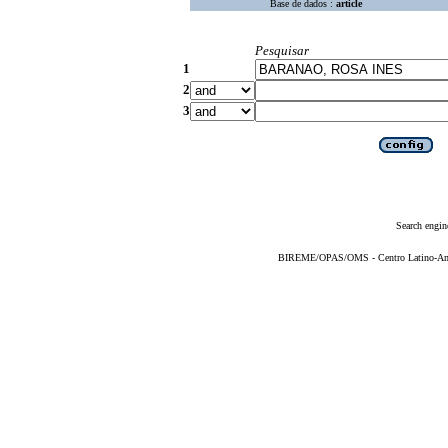
Base de dados :
article
Pesquisar
1
2
3
Search engin
BIREME/OPAS/OMS - Centro Latino-Ame