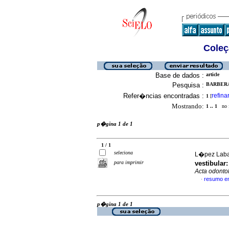
Coleç
Base de dados :
article
Pesquisa :
BARBERA
Refer�ncias encontradas :
refina
1
[
Mostrando:
1 .. 1
no f
p�gina 1 de 1
1 / 1
seleciona
L�pez Labad
para imprimir
vestibular
Acta odonto
resumo e
·
p�gina 1 de 1