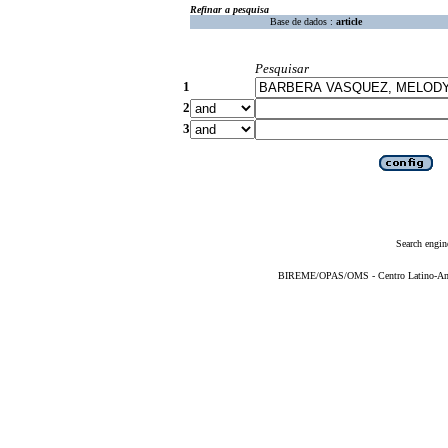
Refinar a pesquisa
Base de dados :
article
Pesquisar
1
2
3
Search engin
BIREME/OPAS/OMS - Centro Latino-Ame