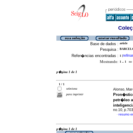
Coleç
Base de dados :
article
Pesquisa :
BARCELO
Refer�ncias encontradas :
refina
1
[
Mostrando:
1 .. 1
no f
p�gina 1 de 1
1 / 1
seleciona
Alonso, Mar�
Pron�stico
para imprimir
petr�leo a
inteligenci
no.10, p.70
resumo e
·
p�gina 1 de 1