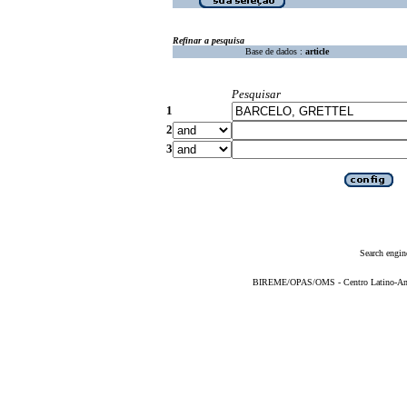
Refinar a pesquisa
Base de dados :
article
Pesquisar
1
2
3
Search engin
BIREME/OPAS/OMS - Centro Latino-Ame