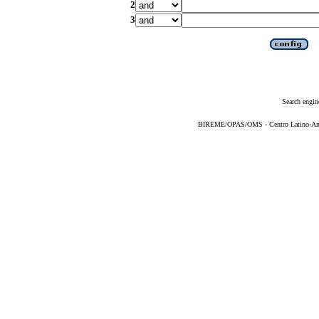
2
3
Search engin
BIREME/OPAS/OMS - Centro Latino-Ame