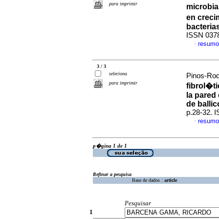
para imprimir
microbia
en creci
bacteria
ISSN 037
resumo
·
3 / 3
seleciona
Pinos-Rod
para imprimir
fibrol�ti
la pared 
de ballic
p.28-32. 
resumo
·
p�gina 1 de 1
Refinar a pesquisa
Base de dados :
article
Pesquisar
1