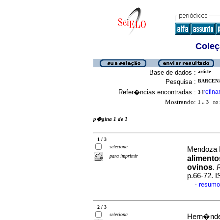
Coleç
Base de dados :
article
Pesquisa :
BARCENA
Refer�ncias encontradas :
refina
3
[
Mostrando:
1 .. 3
no f
p�gina 1 de 1
1 / 3
seleciona
Mendoza 
para imprimir
alimento
ovinos
.
R
p.66-72. 
resumo
·
2 / 3
seleciona
Hern�nde