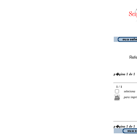
Ref
p�gina 1 de 1
1 / 1
seleciona
para impr
p�gina 1 de 1