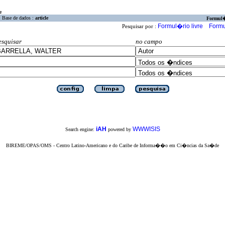
a
Base de dados :
article
Formul
Formul�rio livre
Formu
Pesquisar por :
esquisar
no campo
iAH
WWWISIS
Search engine:
powered by
BIREME/OPAS/OMS - Centro Latino-Americano e do Caribe de Informa��o em Ci�ncias da Sa�de