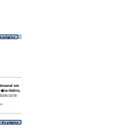
rtesanal em
ia-itatins,
. ISSN 0378-
�s