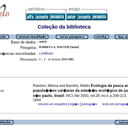
Coleção da biblioteca
Base de dados :
article
Pesquisa :
BARRELLA, WALTER [Autor]
er�ncias encontradas :
refinar
1
[
]
Mostrando:
1 .. 1
no formato [
ISO 690
]
Ecologia da pesca a
Ramires, Milena and Barrella, Walter
popula��es cai�aras da esta��o ecol�gica de jur�
imir
s�o paulo, brasil
.
INCI
, Abr 2003, vol.28, no.4, p.208-213
1844
|
|
resumo em espanhol
ingl�s
portugu�s
texto em portugu
·
·