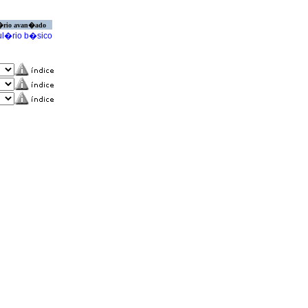
�rio avan�ado
l�rio b�sico