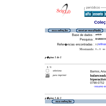
Coleç
Base de dados :
article
Pesquisa :
BARRIOS,
Refer�ncias encontradas :
refina
1
[
Mostrando:
1 .. 1
no f
p�gina 1 de 1
1 / 1
seleciona
Barrios, Aria
para imprimir
balanceada
hiperactiv
0798-0752
resumo e
·
p�gina 1 de 1