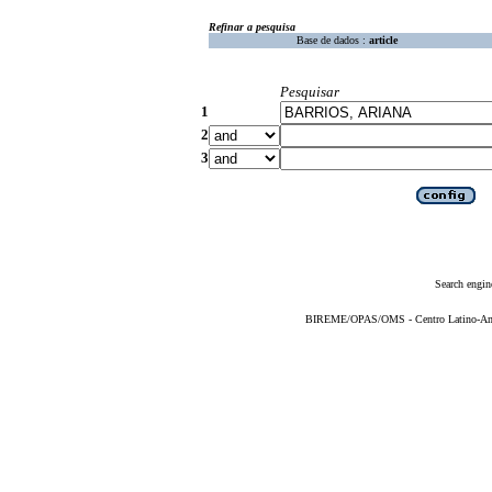
Refinar a pesquisa
Base de dados :
article
Pesquisar
1
2
3
Search engin
BIREME/OPAS/OMS - Centro Latino-Ame