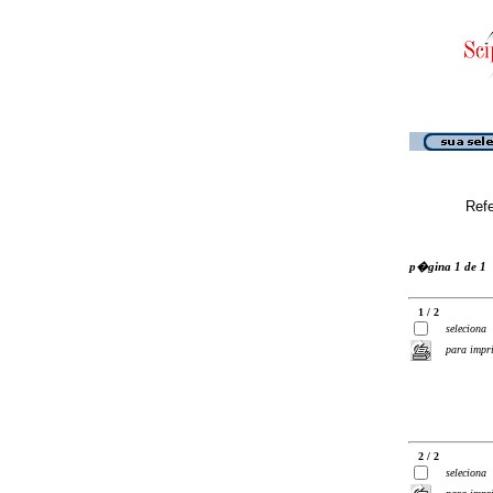
Ref
p�gina 1 de 1
1 / 2
seleciona
para impr
2 / 2
seleciona