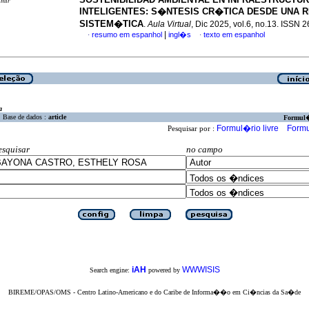
imir
INTELIGENTES: S�NTESIS CR�TICA DESDE UNA 
SISTEM�TICA
.
Aula Virtual
, Dic 2025, vol.6, no.13. ISSN
|
resumo em espanhol
ingl�s
texto em espanhol
·
·
a
Base de dados :
article
Formul
Formul�rio livre
Formu
Pesquisar por :
esquisar
no campo
iAH
WWWISIS
Search engine:
powered by
BIREME/OPAS/OMS - Centro Latino-Americano e do Caribe de Informa��o em Ci�ncias da Sa�de