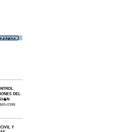
ONTROL
CIONES DEL
ISI�N
 2665-0398
CIVIL Y
RAS