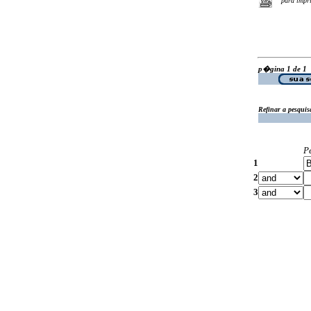
para impr
p�gina 1 de 1
Refinar a pesquis
P
1
2
3