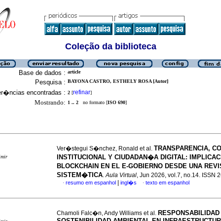
Coleção da biblioteca
Base de dados :
article
Pesquisa :
BAYONA CASTRO, ESTHELY ROSA [Autor]
er�ncias encontradas :
refinar
2
[
]
Mostrando:
1 .. 2
no formato [
ISO 690
]
TRANSPARENCIA, C
Ver�stegui S�nchez, Ronald et al.
INSTITUCIONAL Y CIUDADAN�A DIGITAL: IMPLICA
imir
BLOCKCHAIN EN EL E-GOBIERNO DESDE UNA REV
SISTEM�TICA
.
Aula Virtual
, Jun 2026, vol.7, no.14. ISSN
|
resumo em espanhol
ingl�s
texto em espanhol
·
·
RESPONSABILIDAD 
Chamoli Falc�n, Andy Williams et al.
SOSTENIBILIDAD AMBIENTAL EN INFRAESTRUCTU