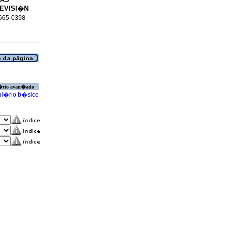
REVISI�N
 2665-0398
�rio avan�ado
l�rio b�sico