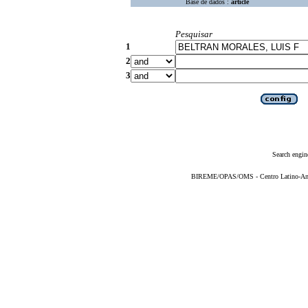
Base de dados :
article
Pesquisar
1
2
3
Search engin
BIREME/OPAS/OMS - Centro Latino-Ame