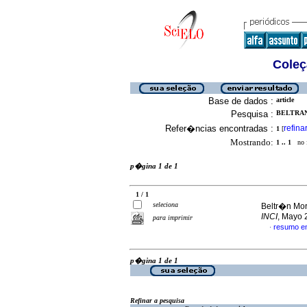
Coleç
Base de dados :
article
Pesquisa :
BELTRAN
Refer�ncias encontradas :
refina
1
[
Mostrando:
1 .. 1
no f
p�gina 1 de 1
1 / 1
seleciona
Beltr�n Mora
INCI
, Mayo 
para imprimir
resumo e
·
p�gina 1 de 1
Refinar a pesquisa