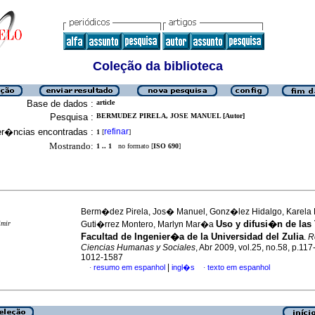
Coleção da biblioteca
Base de dados :
article
Pesquisa :
BERMUDEZ PIRELA, JOSE MANUEL [Autor]
er�ncias encontradas :
refinar
1
[
]
Mostrando:
1 .. 1
no formato [
ISO 690
]
Berm�dez Pirela, Jos� Manuel, Gonz�lez Hidalgo, Karela 
Uso y difusi�n de las 
imir
Guti�rrez Montero, Marlyn Mar�a
Facultad de Ingenier�a de la Universidad del Zulia
.
R
Ciencias Humanas y Sociales
, Abr 2009, vol.25, no.58, p.11
1012-1587
|
resumo em espanhol
ingl�s
texto em espanhol
·
·