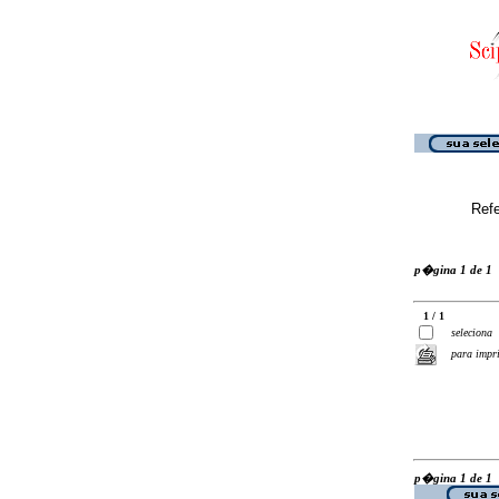
Ref
p�gina 1 de 1
1 / 1
seleciona
para impr
p�gina 1 de 1