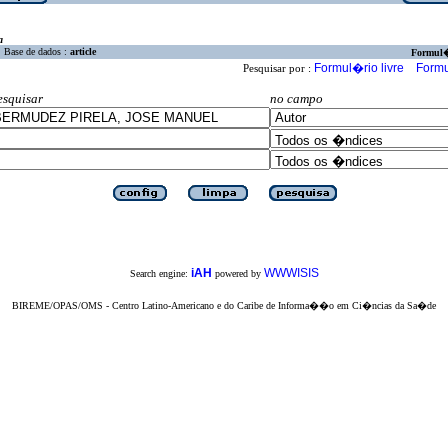
a
Base de dados :
article
Formul
Formul�rio livre
Formu
Pesquisar por :
esquisar
no campo
iAH
WWWISIS
Search engine:
powered by
BIREME/OPAS/OMS - Centro Latino-Americano e do Caribe de Informa��o em Ci�ncias da Sa�de