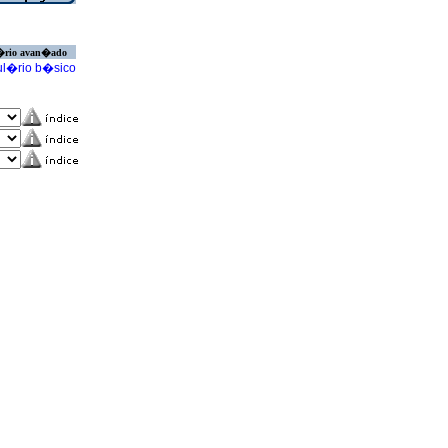
�rio avan�ado
l�rio b�sico