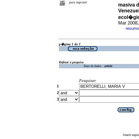
para imprimir
masiva d
Venezue
ecol�gic
Mar 2008,
resumo
·
p�gina 1 de 1
Refinar a pesquisa
Base de dados :
article
Pesquisar
1
2
3
Search engin