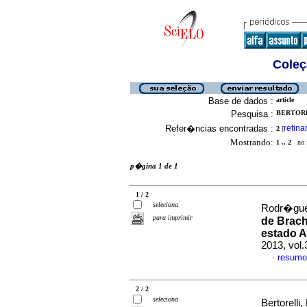
Coleç
Base de dados :
article
Pesquisa :
BERTOREL
Refer�ncias encontradas :
refina
2
[
Mostrando:
1 .. 2
no f
p�gina 1 de 1
1 / 2
seleciona
Rodr�guez
para imprimir
de Brachi
estado A
2013, vol
resumo
·
2 / 2
seleciona
Bertorell