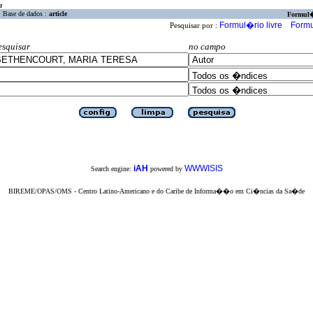
a
Base de dados :
article
Formul
Formul�rio livre
Formu
Pesquisar por :
esquisar
no campo
iAH
WWWISIS
Search engine:
powered by
BIREME/OPAS/OMS - Centro Latino-Americano e do Caribe de Informa��o em Ci�ncias da Sa�de