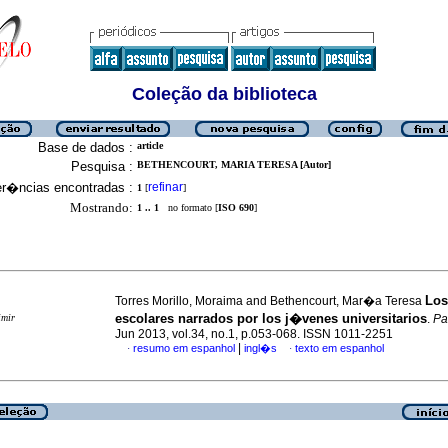
Coleção da biblioteca
Base de dados :
article
Pesquisa :
BETHENCOURT, MARIA TERESA [Autor]
er�ncias encontradas :
refinar
1
[
]
Mostrando:
1 .. 1
no formato [
ISO 690
]
Lo
Torres Morillo, Moraima and Bethencourt, Mar�a Teresa
escolares narrados por los j�venes
universitarios
imir
.
P
Jun 2013, vol.34, no.1, p.053-068. ISSN 1011-2251
|
resumo em espanhol
ingl�s
texto em espanhol
·
·