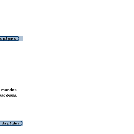
s mundos
arad�gma
,