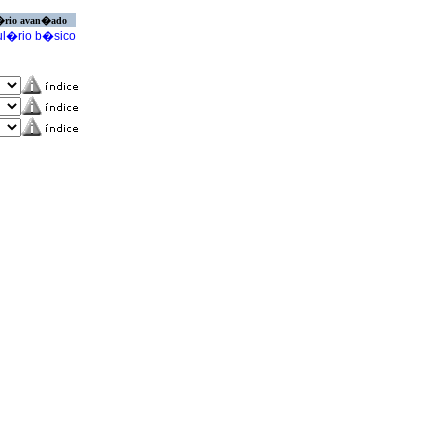
�rio avan�ado
l�rio b�sico