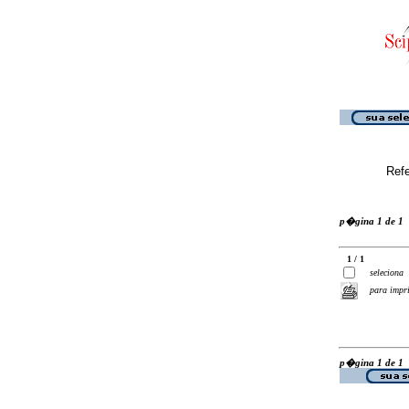
Ref
p�gina 1 de 1
1 / 1
seleciona
para impr
p�gina 1 de 1