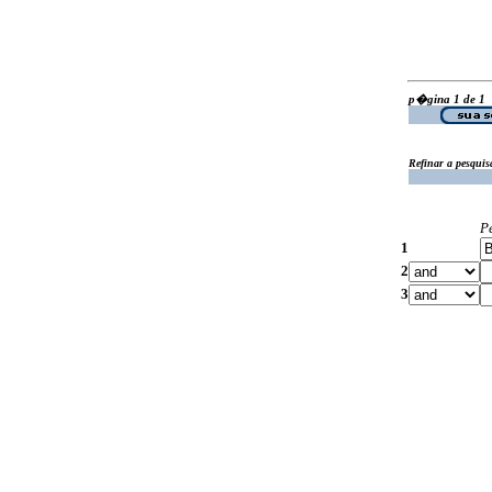
p�gina 1 de 1
Refinar a pesquis
P
1
2
3