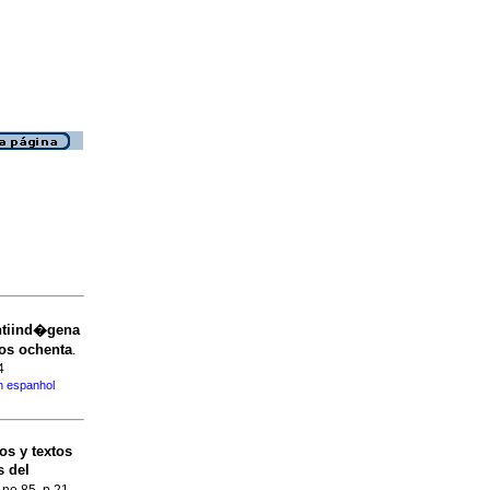
ntiind�gena
�os ochenta
.
4
m espanhol
s y textos
s del