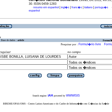
.
Letras
, Dic 2011, vol.53
30. ISSN 0459-1283
|
|
|
|
resumo em espanhol
ingl�s
franc�s
italiano
portugu�s
·
·
espanhol
a
Base de dados :
article
Formul
Formul�rio livre
Formu
Pesquisar por :
esquisar
no campo
iAH
WWWISIS
Search engine:
powered by
BIREME/OPAS/OMS - Centro Latino-Americano e do Caribe de Informa��o em Ci�ncias da Sa�de