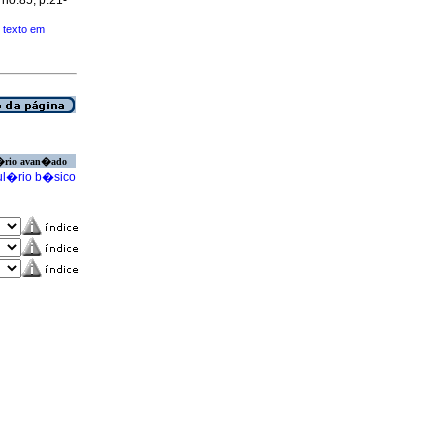
, no.85, p.21-
texto em
�rio avan�ado
l�rio b�sico