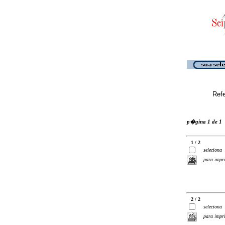
Ref
p�gina 1 de 1
1 / 2
seleciona
para impr
2 / 2
seleciona
para impr