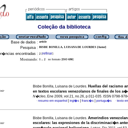
Coleção da biblioteca
Base de dados :
article
Pesquisa :
BISBE BONILLA, LUISANA DE LOURDES [Autor]
er�ncias encontradas :
refinar
2
[
]
Mostrando:
1 .. 2
no formato [
ISO 690
]
Huellas del racismo a
Bisbe Bonilla, Luisana de Lourdes.
imir
en textos escolares venezolanos de finales de los a
N�cleo
, Ene 2009, vol.21, no.26, p.011-035. ISSN 0798-978
|
|
|
resumo em espanhol
ingl�s
franc�s
portugu�s
texto e
·
·
Amerindios venezolano
Bisbe Bonilla, Luisana de Lourdes.
escolares
:
las expresiones de la discriminaci�n ante
imir
curr�culo nacional bolivariano