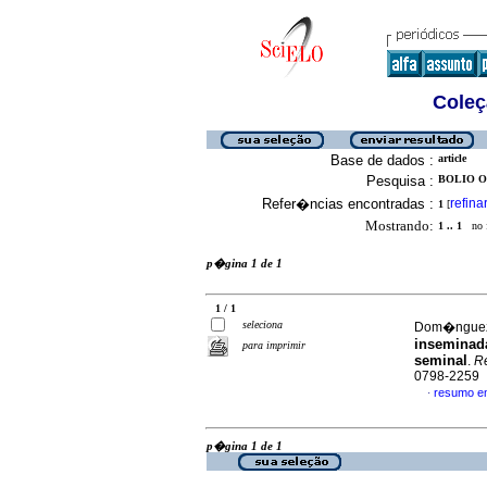
Coleç
Base de dados :
article
Pesquisa :
BOLIO OS
Refer�ncias encontradas :
refina
1
[
Mostrando:
1 .. 1
no f
p�gina 1 de 1
1 / 1
seleciona
Dom�nguez R
inseminad
para imprimir
seminal
.
Re
0798-2259
resumo e
·
p�gina 1 de 1