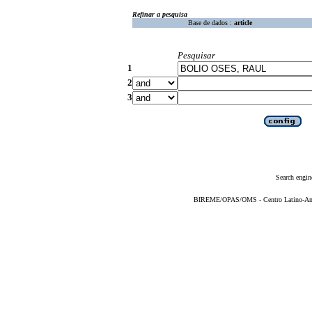
Refinar a pesquisa
Base de dados :
article
Pesquisar
1
2
3
Search engin
BIREME/OPAS/OMS - Centro Latino-Ame