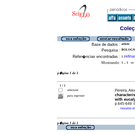
Coleç
Base de dados :
article
Pesquisa :
BOLOGNA
Refer�ncias encontradas :
refina
1
[
Mostrando:
1 .. 1
no f
p�gina 1 de 1
1 / 1
seleciona
Pereira, Ale
characteri
para imprimir
with
eucal
p.645-649.
resumo e
·
p�gina 1 de 1