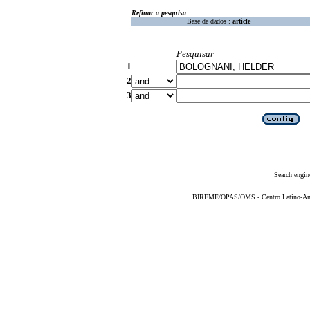
Refinar a pesquisa
Base de dados :
article
Pesquisar
1
2
3
Search engin
BIREME/OPAS/OMS - Centro Latino-Ame