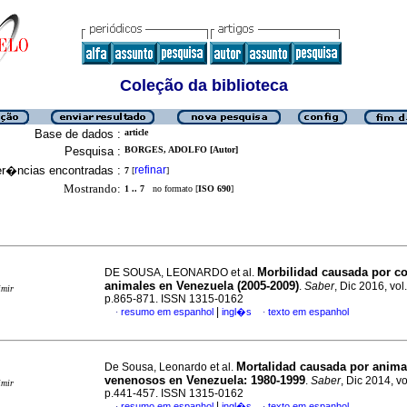
Coleção da biblioteca
Base de dados :
article
Pesquisa :
BORGES, ADOLFO [Autor]
er�ncias encontradas :
refinar
7
[
]
Mostrando:
1 .. 7
no formato [
ISO 690
]
Morbilidad causada por co
DE SOUSA, LEONARDO et al.
animales en Venezuela (2005-2009)
.
Saber
, Dic 2016, vol
imir
p.865-871. ISSN 1315-0162
|
resumo em espanhol
ingl�s
texto em espanhol
·
·
Mortalidad causada por anima
De Sousa, Leonardo et al.
venenosos en Venezuela
:
1980-1999
.
Saber
, Dic 2014, vo
imir
p.441-457. ISSN 1315-0162
|
resumo em espanhol
ingl�s
texto em espanhol
·
·