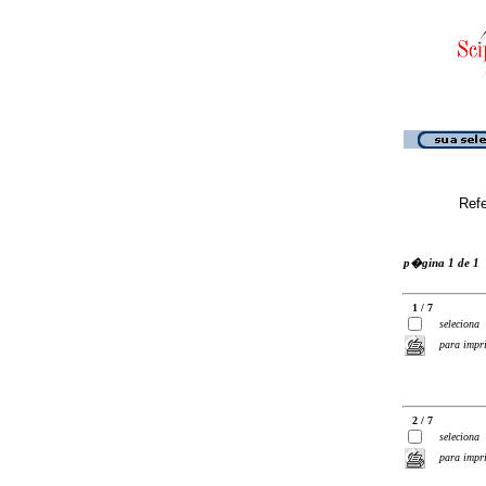
Ref
p�gina 1 de 1
1 / 7
seleciona
para impr
2 / 7
seleciona
para impr