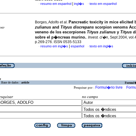
|
resumo em espanhol
ingl�s
texto em espanhol
·
·
Pancreatic toxicity in mice elicited
Borges, Adolfo et al.
zulianus
and
Tityus discrepans
scorpion venoms
Acc
imir
veneno de los escorpiones
Tityus zulianus
y
Tityus d
sobre el p�ncreas murino.
.
Invest. cl�n
, Sept 2004, vol.
p.269-276. ISSN 0535-5133
|
resumo em ingl�s
espanhol
texto em ingl�s
·
·
a
Base de dados :
article
Formul
Formul�rio livre
Formu
Pesquisar por :
esquisar
no campo