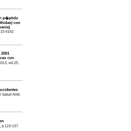
un p�ptido
thidae) con
mania)
1315-0162
, 2001
cas con
2013, vol.25,
accidentes
l Salud Amb
,
en
2, p.123-137.