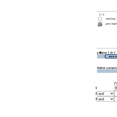
7 / 7
seleciona
para impr
p�gina 1 de 1
Refinar a pesquis
P
1
2
3