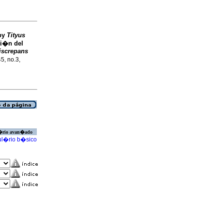
 by
Tityus
i�n del
iscrepans
45, no.3,
�rio avan�ado
l�rio b�sico