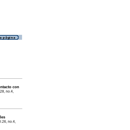
ntacto con
.28, no.4,
les
l.26, no.4,