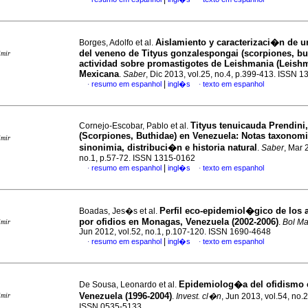
Aislamiento y caracterizaci�n de 
Borges, Adolfo et al.
del veneno de Tityus gonzalespongai (scorpiones, bu
imir
actividad sobre promastigotes de Leishmania (Leish
Mexicana
.
Saber
, Dic 2013, vol.25, no.4, p.399-413. ISSN 
|
resumo em espanhol
ingl�s
texto em espanhol
·
·
Tityus tenuicauda Prendini
Cornejo-Escobar, Pablo et al.
(Scorpiones, Buthidae) en Venezuela
:
Notas taxonomi
imir
sinonimia, distribuci�n e historia natural
.
Saber
, Mar 
no.1, p.57-72. ISSN 1315-0162
|
resumo em espanhol
ingl�s
texto em espanhol
·
·
Perfil eco-epidemiol�gico de los 
Boadas, Jes�s et al.
por ofidios en Monagas, Venezuela (2002-2006)
.
Bol Ma
imir
Jun 2012, vol.52, no.1, p.107-120. ISSN 1690-4648
|
resumo em espanhol
ingl�s
texto em espanhol
·
·
Epidemiolog�a del ofidismo 
De Sousa, Leonardo et al.
Venezuela (1996-2004)
imir
.
Invest. cl�n
, Jun 2013, vol.54, no.
ISSN 0535-5133