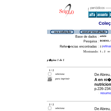
Coleç
Base de dados :
article
Pesquisa :
BORNO, S
Refer�ncias encontradas :
refina
2
[
Mostrando:
1 .. 2
no f
p�gina 1 de 1
1 / 2
seleciona
De Abreu, 
para imprimir
A en ni�
nutricio
p.226-234
resumo
·
2 / 2
seleciona
De Abreu, 