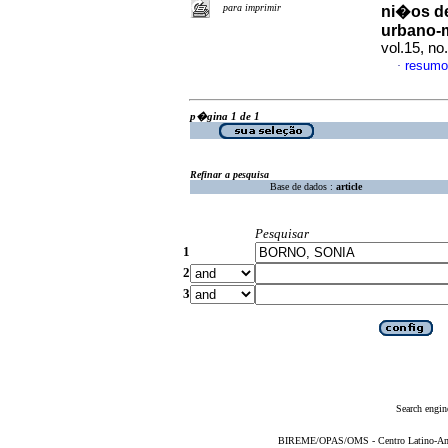
para imprimir
ni�os d
urbano-m
vol.15, n
resumo
·
p�gina 1 de 1
Refinar a pesquisa
Base de dados :
article
Pesquisar
1
2
3
Search engin
BIREME/OPAS/OMS - Centro Latino-Ame