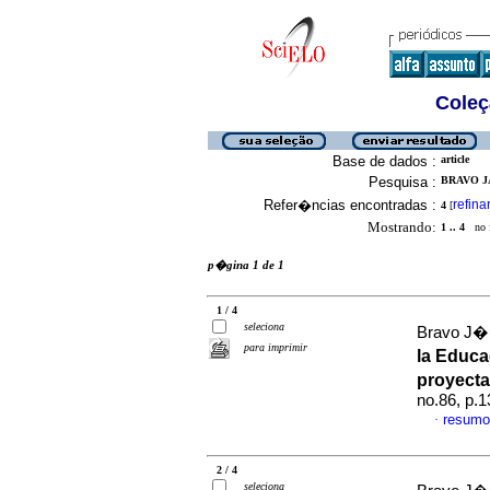
Coleç
Base de dados :
article
Pesquisa :
BRAVO JA
Refer�ncias encontradas :
refina
4
[
Mostrando:
1 .. 4
no f
p�gina 1 de 1
1 / 4
seleciona
Bravo J�u
para imprimir
la Educ
proyect
no.86, p.
resumo
·
2 / 4
seleciona