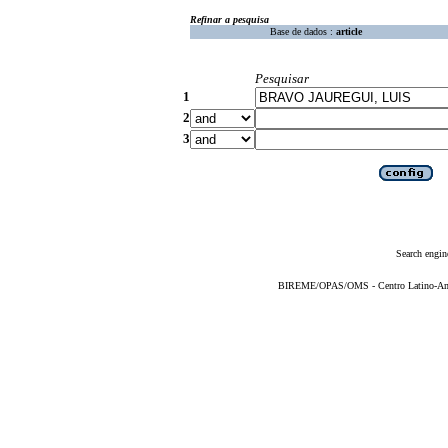
Refinar a pesquisa
Base de dados :
article
Pesquisar
1
2
3
Search engin
BIREME/OPAS/OMS - Centro Latino-Ame