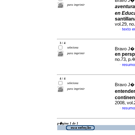
Bravo J�u
para imprimir
aventura
en Educ
santillan
vol.29, n
texto 
·
3 / 4
seleciona
Bravo J�u
para imprimir
en pers
no.73, p.
resumo
·
4 / 4
seleciona
Bravo J�u
para imprimir
entender
continen
2008, vol
resumo
·
p�gina 1 de 1