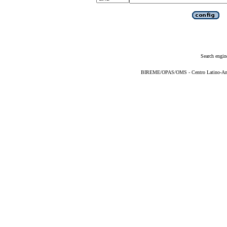
Search engin
BIREME/OPAS/OMS - Centro Latino-Ame