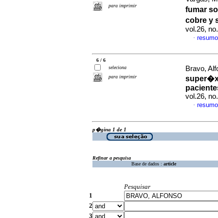
para imprimir
fumar so
cobre y 
vol.26, n
resumo
·
6 / 6
seleciona
Bravo, Alf
para imprimir
super�xi
paciente
vol.26, n
resumo
·
p�gina 1 de 1
Refinar a pesquisa
Base de dados :
article
Pesquisar
1
2
3