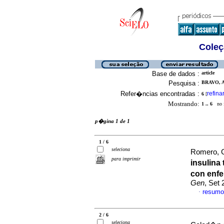
Coleç
Base de dados :
article
Pesquisa :
BRAVO, A
Refer�ncias encontradas :
refina
6
[
Mostrando:
1 .. 6
no f
p�gina 1 de 1
1 / 6
seleciona
Romero, G
para imprimir
insulina 
con enf
Gen
, Set
resumo
·
2 / 6
seleciona