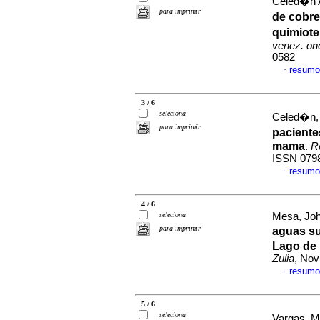
Celed�n Ar
para imprimir
de cobre
quimiote
venez. onc
0582
resumo
·
3 / 6
seleciona
Celed�n, 
para imprimir
paciente
mama
.
R
ISSN 079
resumo
·
4 / 6
seleciona
Mesa, Joh
para imprimir
aguas su
Lago de 
Zulia
, Nov
resumo
·
5 / 6
seleciona
Vargas, Ma