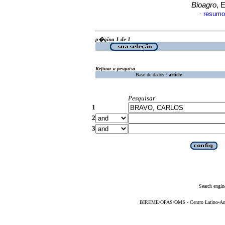
Bioagro
, 
resumo
·
p�gina 1 de 1
Refinar a pesquisa
Base de dados :
article
Pesquisar
1
2
3
Search engin
BIREME/OPAS/OMS - Centro Latino-Ame