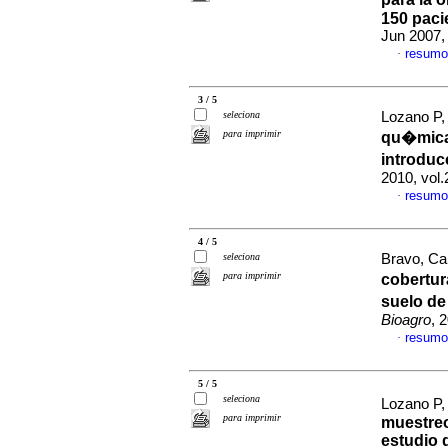
150
paci
Jun 2007,
resumo
·
3 / 5
seleciona
Lozano P, 
para imprimir
qu�micas
introduc
2010, vol
resumo
·
4 / 5
seleciona
Bravo, Car
para imprimir
cobertur
suelo de
Bioagro
, 
resumo
·
5 / 5
seleciona
Lozano P, 
para imprimir
muestreo
estudio d