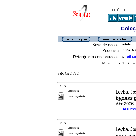
Coleç
Base de dados :
article
Pesquisa :
BRAVO, C
Refer�ncias encontradas :
refina
5
[
Mostrando:
1 .. 5
no f
p�gina 1 de 1
1 / 5
seleciona
Leyba, Jo
para imprimir
bypass
g
Abr 2006,
resumo
·
2 / 5
seleciona
Leyba, Jos
para imprimir
para la
o