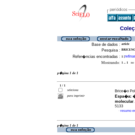
Coleç
Base de dados :
article
Pesquisa :
BRICENO
Refer�ncias encontradas :
refina
1
[
Mostrando:
1 .. 1
no f
p�gina 1 de 1
1 / 1
seleciona
Brice�o Pol
para imprimir
Espa�a
:
�
molecular
5133
resumo e
·
p�gina 1 de 1