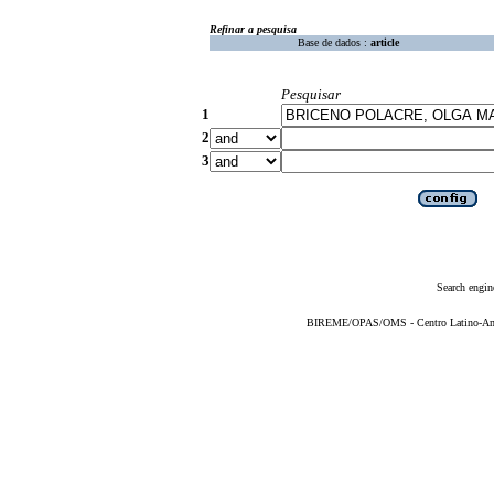
Refinar a pesquisa
Base de dados :
article
Pesquisar
1
2
3
Search engin
BIREME/OPAS/OMS - Centro Latino-Ame