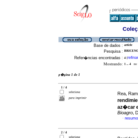
Coleç
Base de dados :
article
Pesquisa :
BRICENO,
Refer�ncias encontradas :
refina
4
[
Mostrando:
1 .. 4
no f
p�gina 1 de 1
1 / 4
seleciona
Rea, Ram
para imprimir
rendimie
az�car e
Bioagro
, 
resumo
·
2 / 4
seleciona