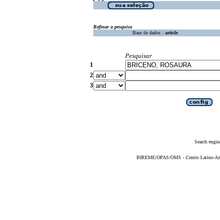
Refinar a pesquisa
Base de dados :
article
Pesquisar
1
2
3
Search engin
BIREME/OPAS/OMS - Centro Latino-Ame