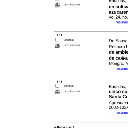
Bastidas, 
para imprimir
en culti
azucarer
vol.24, n
resumo
·
3 / 4
seleciona
De Sousa-
para imprimir
Rosaura
de ambie
de ca�a 
Bioagro
, 
resumo
·
4 / 4
seleciona
Bastidas, 
cinco cul
para imprimir
Santa Cr
Agronom�
0002-192
resumo
·
p�gina 1 de 1