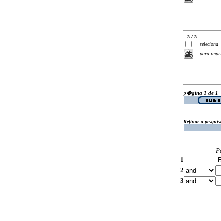
3 / 3
seleciona
para impr
p�gina 1 de 1
Refinar a pesquis
P
1
2
3