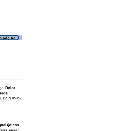
Dolor
gel
eros
18. ISSN 0535-
uel�ticos
aria
.
Invest.