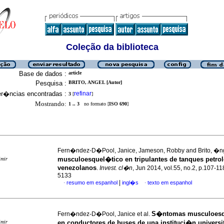
Coleção da biblioteca
Base de dados :
article
Pesquisa :
BRITO, ANGEL [Autor]
er�ncias encontradas :
refinar
3
[
]
Mostrando:
1 .. 3
no formato [
ISO 690
]
Fern�ndez-D�Pool, Janice, Jameson, Robby and Brito, �n
musculoesquel�tico en tripulantes de tanques petrol
imir
venezolanos
.
Invest. cl�n
, Jun 2014, vol.55, no.2, p.107-1
5133
|
resumo em espanhol
ingl�s
texto em espanhol
·
·
S�ntomas musculoesq
Fern�ndez-D�Pool, Janice et al.
imir
en conductores de buses de una instituci�n universit