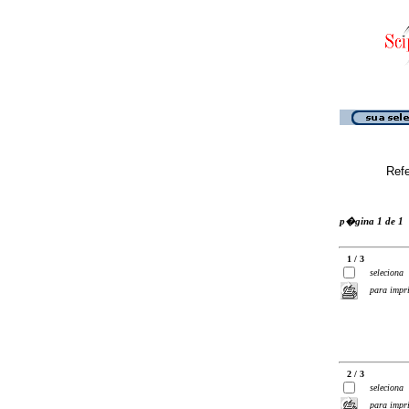
Ref
p�gina 1 de 1
1 / 3
seleciona
para impr
2 / 3
seleciona
para impr