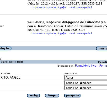
cl�n
, Jun 2012, vol.53, no.2, p.125-137. ISSN 0535-5133
|
resumo em espanhol
ingl�s
texto em espanhol
·
·
Ant�genos de Eritrocitos y s
Weir-Medina, Jes�s et al.
con el Trastorno Bipolar. Estudio Preliminar
imir
.
Invest. c
2002, vol.43, no.1, p.25-34. ISSN 0535-5133
|
resumo em espanhol
ingl�s
texto em espanhol
·
·
a
Base de dados :
article
Formul
Formul�rio livre
Formu
Pesquisar por :
esquisar
no campo