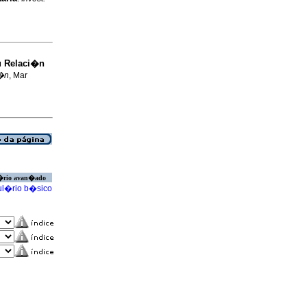
u Relaci�n
l�n
, Mar
�rio avan�ado
l�rio b�sico