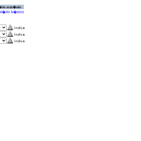
�rio avan�ado
l�rio b�sico