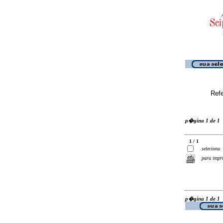
Ref
p�gina 1 de 1
1 / 1
seleciona
para impr
p�gina 1 de 1