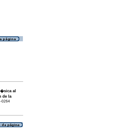
�sica al
n de la
8-0264