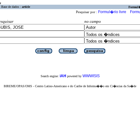
a
Base de dados :
article
Formul
Formul�rio livre
Formu
Pesquisar por :
esquisar
no campo
iAH
WWWISIS
Search engine:
powered by
BIREME/OPAS/OMS - Centro Latino-Americano e do Caribe de Informa��o em Ci�ncias da Sa�de