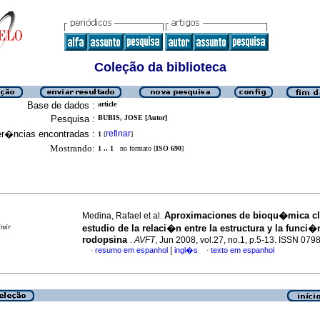
Coleção da biblioteca
Base de dados :
article
Pesquisa :
BUBIS, JOSE [Autor]
er�ncias encontradas :
refinar
1
[
]
Mostrando:
1 .. 1
no formato [
ISO 690
]
Aproximaciones de bioqu�mica cl
Medina, Rafael et al.
imir
estudio de la relaci�n entre la estructura y la funci�
rodopsina
.
AVFT
, Jun 2008, vol.27, no.1, p.5-13. ISSN 079
|
resumo em espanhol
ingl�s
texto em espanhol
·
·