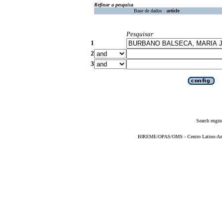
Refinar a pesquisa
Base de dados :
article
Pesquisar
1
2
3
Search engin
BIREME/OPAS/OMS - Centro Latino-Ame