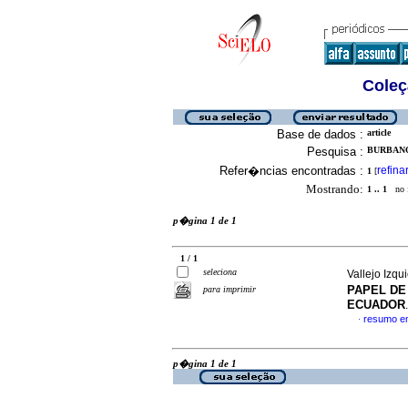
Coleç
Base de dados :
article
Pesquisa :
BURBANO
Refer�ncias encontradas :
refina
1
[
Mostrando:
1 .. 1
no f
p�gina 1 de 1
1 / 1
seleciona
Vallejo Izq
PAPEL D
para imprimir
ECUADOR
resumo e
·
p�gina 1 de 1