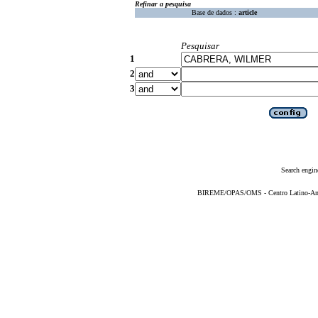
Refinar a pesquisa
Base de dados :
article
Pesquisar
1
2
3
Search engin
BIREME/OPAS/OMS - Centro Latino-Ame