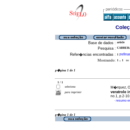
Coleç
Base de dados :
article
Pesquisa :
CABRERA
Refer�ncias encontradas :
refina
1
[
Mostrando:
1 .. 1
no f
p�gina 1 de 1
1 / 1
seleciona
M�rquez, Ol
veratrole i
para imprimir
no.1, p.2-1
resumo e
·
p�gina 1 de 1