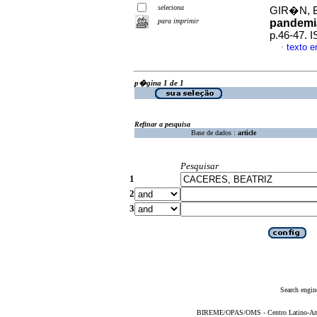
seleciona
GIR�N, 
para imprimir
pandemia
p.46-47. 
texto 
·
p�gina 1 de 1
Refinar a pesquisa
Base de dados :
article
Pesquisar
1
2
3
Search engin
BIREME/OPAS/OMS - Centro Latino-Ame