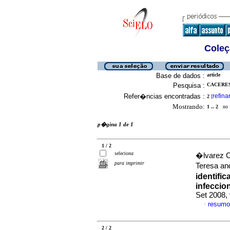
Coleç
Base de dados :
article
Pesquisa :
CACERES,
Refer�ncias encontradas :
refina
2
[
Mostrando:
1 .. 2
no f
p�gina 1 de 1
1 / 2
seleciona
�lvarez 
para imprimir
Teresa an
identifi
infeccio
Set 2008, 
resumo
·
2 / 2