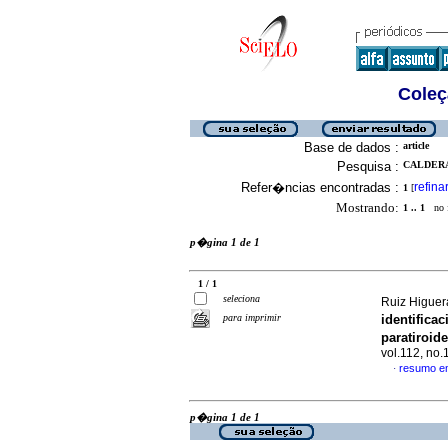
Coleç
Base de dados :
article
Pesquisa :
CALDERA
Refer�ncias encontradas :
refina
1
[
Mostrando:
1 .. 1
no f
p�gina 1 de 1
1 / 1
seleciona
Ruiz Higuer
para imprimir
identifica
paratiroid
vol.112, no
resumo e
·
p�gina 1 de 1