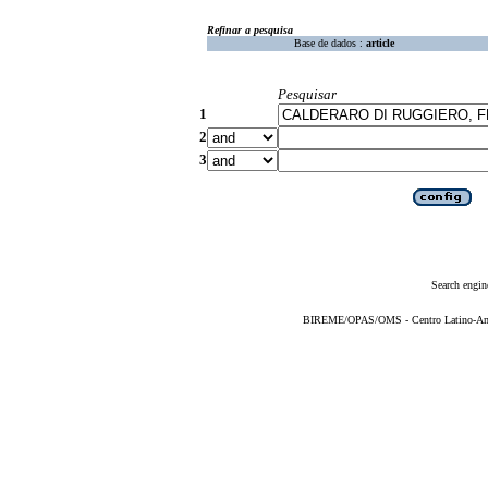
Refinar a pesquisa
Base de dados :
article
Pesquisar
1
2
3
Search engin
BIREME/OPAS/OMS - Centro Latino-Ame