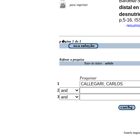
Barbella-S
para imprimir
distal e
desnutri
p.5-16. I
resumo
·
p�gina 1 de 1
Refinar a pesquisa
Base de dados :
article
Pesquisar
1
2
3
Search engin