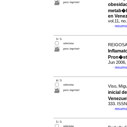
para imprimir
obesidad
metab�li
en Vene
vol.11, no
resumo
·
3 / 5
seleciona
REIGOSA,
para imprimir
Inflamat
Pron�st
Jun 2006,
resumo
·
4 / 5
seleciona
Viso, Migu
para imprimir
inicial 
Venezue
333. ISSN
resumo
·
5 / 5
seleciona