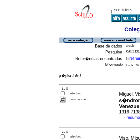
Coleç
Base de dados :
article
Pesquisa :
CALLEGA
Refer�ncias encontradas :
refina
5
[
Mostrando:
1 .. 5
no f
p�gina 1 de 1
1 / 5
seleciona
Miguel, Vi
para imprimir
s�ndrom
Venezue
1316-713
resumo
·
2 / 5
seleciona
Viso, Migu